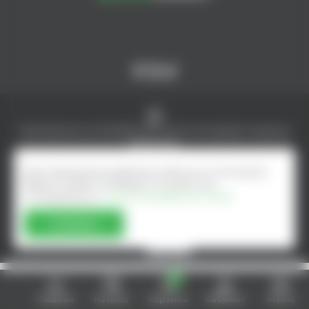
© AlcoMarket, 2024.
Все права защищены.
Чрезмерное употребление алкоголя вредит вашему
здоровью.
Создание интернет-магазина - ilab.md
Для повышения удобства сайта мы используем
файлы Cookie. Оставаясь на сайте, вы
соглашаетесь с
Политика файлов cookie
Согласен
0
Главная
Каталог
Корзина
Кабинет
Меню