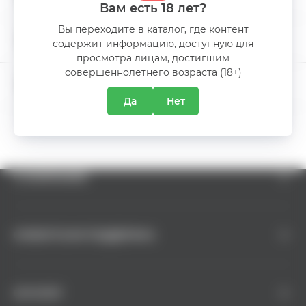
Вам есть 18 лет?
SAPERAVI & FETEASCA
Виноград
Вы переходите в каталог, где контент
NEAGRA & MERLOT
МЕЖДУНАРОДНЫЙ ДЕНЬ ПИВА
содержит информацию, доступную для
просмотра лицам, достигшим
Производитель
Radacini Wines
совершеннолетнего возраста (18+)
5% СКИДКА
Да
Нет
О КОМПАНИИ
КЛИЕНТСКАЯ ПОДДЕРЖКА
КАТАЛОГ