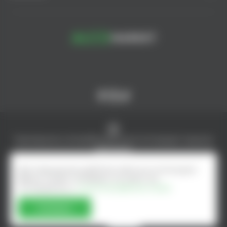
© AlcoMarket, 2024.
Все права защищены.
Чрезмерное употребление алкоголя вредит вашему
здоровью.
Создание интернет-магазина - ilab.md
Для повышения удобства сайта мы используем
файлы Cookie. Оставаясь на сайте, вы
соглашаетесь с
Политика файлов cookie
Согласен