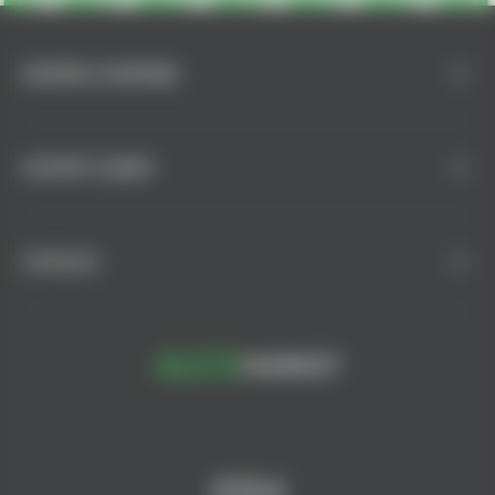
DESPRE COMPANIE
SUPORT CLIENȚI
CATALOG
© AlcoMarket, 2024.
Toate drepturile rezervate.