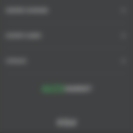
DESPRE COMPANIE
SUPORT CLIENȚI
CATALOG
© AlcoMarket, 2024.
Toate drepturile rezervate.