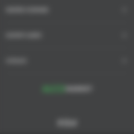
DESPRE COMPANIE
SUPORT CLIENȚI
CATALOG
© AlcoMarket, 2024.
Toate drepturile rezervate.