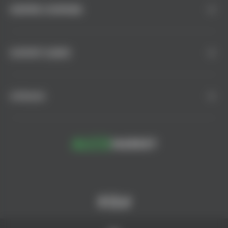
DESPRE COMPANIE
SUPORT CLIENȚI
CATALOG
© AlcoMarket, 2024.
Toate drepturile rezervate.