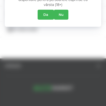
vârsta (18+)
ZIUA INTERNATIONALA A BERII
Da
Nu
DESPRE COMPANIE
5% REDUCERE
SUPORT CLIENȚI
CATALOG
© AlcoMarket, 2024.
Toate drepturile rezervate.