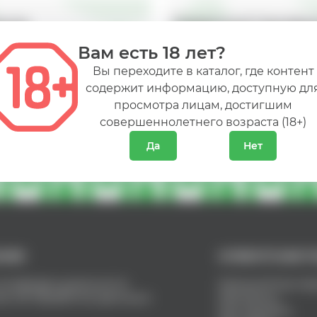
истое
Подарочный Сертифик
Вам есть 18 лет?
Вы переходите в каталог, где контент
содержит информацию, доступную дл
просмотра лицам, достигшим
совершеннолетнего возраста (18+)
Да
Нет
НИИ
КЛИЕНТСКАЯ 
 конфиденциальности
Калькулятор ме
е об обработке данныых
Магазины
Как заказать