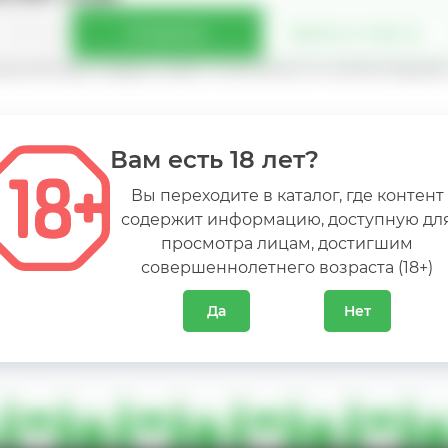
В корзину
Купить в 1 клик
шний вид товара может отличаться от иллюстраций,
Вам есть 18 лет?
Вы переходите в каталог, где контент
содержит информацию, доступную дл
просмотра лицам, достигшим
совершеннолетнего возраста (18+)
Да
Нет