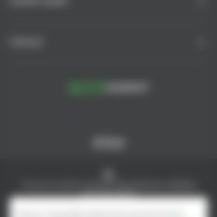
SUPORT CLIENȚI
CATALOG
© AlcoMarket, 2024.
Toate drepturile rezervate.
Consumul excesiv de alcool dăunează grav sănătății
dumneavoastră.
Creare magazin online - ilab.md
Pentru a îmbunătăți experiența ta pe site, folosim