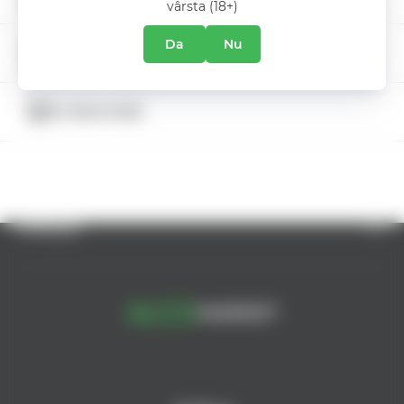
vârsta (18+)
Da
Nu
ZIUA INTERNATIONALA A BERII
DESPRE COMPANIE
5% REDUCERE
SUPORT CLIENȚI
CATALOG
© AlcoMarket, 2024.
Toate drepturile rezervate.