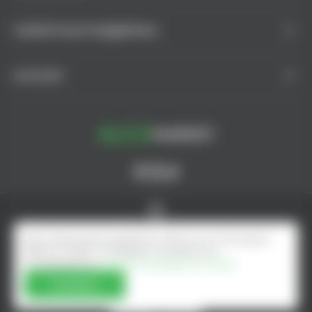
КЛИЕНТСКАЯ ПОДДЕРЖКА
КАТАЛОГ
© AlcoMarket, 2024.
Все права защищены.
Чрезмерное употребление алкоголя вредит вашему
здоровью.
Для повышения удобства сайта мы используем
файлы Cookie. Оставаясь на сайте, вы
Создание интернет-магазина - ilab.md
соглашаетесь с
Политика файлов cookie
Согласен