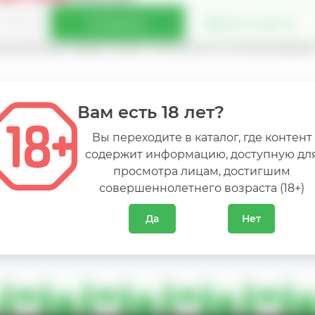
В корзину
Купить в 1 клик
шний вид товара может отличаться от иллюстраций,
Вам есть 18 лет?
Вы переходите в каталог, где контент
содержит информацию, доступную дл
просмотра лицам, достигшим
совершеннолетнего возраста (18+)
Да
Нет