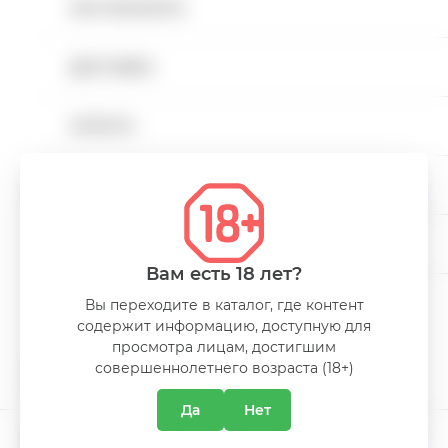
КАК ЗАКАЗАТЬ
Напитки безалкогольные
В корзину
ДОСТАВКА
Напитки слабоалкогольные
Купить в 1 клик
Внешний вид товара может отличаться от
ОПЛАТА
Снеки
иллюстраций, представленных в интернет-
магазине.
КАРЬЕРА
Пакеты
КОНТАКТЫ
Миниатюры алкоголя
Вам есть 18 лет?
Вы переходите в каталог, где контент
Alcohol free
содержит информацию, доступную для
О КОМПАНИИ
просмотра лицам, достигшим
совершеннолетнего возраста (18+)
АКЦИИ
Да
Нет
КЛИЕНТСКАЯ ПОДДЕРЖКА
ПРОМОКАТАЛОГ