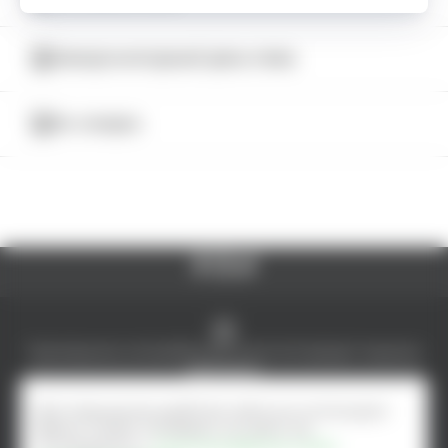
КАТАЛОГ
МЕЖДУНАРОДНЫЙ ДЕНЬ ПИВА
5% СКИДКА
© AlcoMarket, 2024.
Все права защищены.
Чрезмерное употребление алкоголя вредит вашему
здоровью.
Создание интернет-магазина - ilab.md
Для повышения удобства сайта мы используем
файлы Cookie. Оставаясь на сайте, вы
соглашаетесь с
Политика файлов cookie