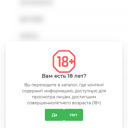
КАК ЗАКАЗАТЬ
Напитки безалкогольные
ДОСТАВКА
Напитки слабоалкогольные
ХАРАКТЕРИСТИКИ
ОПЛАТА
Снеки
Объем
50GR
КАРЬЕРА
Пакеты
КОНТАКТЫ
Миниатюры алкоголя
Вам есть 18 лет?
Вы переходите в каталог, где контент
Alcohol free
содержит информацию, доступную для
О КОМПАНИИ
просмотра лицам, достигшим
совершеннолетнего возраста (18+)
АКЦИИ
Да
Нет
КЛИЕНТСКАЯ ПОДДЕРЖКА
ПРОМОКАТАЛОГ