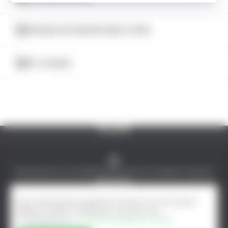
КАТАЛОГ
МЕЖДУНАРОДНЫЙ ДЕНЬ ПИВА
5% СКИДКА
© AlcoMarket, 2024.
Все права защищены.
Чрезмерное употребление алкоголя вредит вашему
здоровью.
Создание интернет-магазина - ilab.md
Для повышения удобства сайта мы используем
файлы Cookie. Оставаясь на сайте, вы
соглашаетесь с
Политика файлов cookie