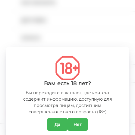
магазине.
КАК ЗАКАЗАТЬ
Напитки безалкогольные
ДОСТАВКА
Напитки слабоалкогольные
ХАРАКТЕРИСТИКИ
ОПЛАТА
Снеки
Объем
90G
КАРЬЕРА
Пакеты
КОНТАКТЫ
Миниатюры алкоголя
Вам есть 18 лет?
Вы переходите в каталог, где контент
Alcohol free
содержит информацию, доступную для
О КОМПАНИИ
просмотра лицам, достигшим
совершеннолетнего возраста (18+)
АКЦИИ
Да
Нет
КЛИЕНТСКАЯ ПОДДЕРЖКА
ПРОМОКАТАЛОГ