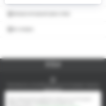
МЕЖДУНАРОДНЫЙ ДЕНЬ ПИВА
КАТАЛОГ
5% СКИДКА
© AlcoMarket, 2024.
Все права защищены.
Чрезмерное употребление алкоголя вредит вашему
здоровью.
Создание интернет-магазина - ilab.md
Для повышения удобства сайта мы используем
файлы Cookie. Оставаясь на сайте, вы