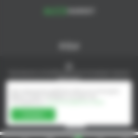
© AlcoMarket, 2024.
Все права защищены.
Чрезмерное употребление алкоголя вредит вашему
здоровью.
Создание интернет-магазина - ilab.md
Для повышения удобства сайта мы используем
файлы Cookie. Оставаясь на сайте, вы
соглашаетесь с
Политика файлов cookie
Согласен