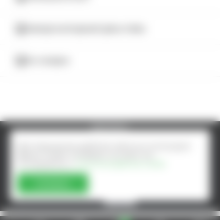
МЕЖДУНАРОДНЫЙ ДЕНЬ ПИВА
© AlcoMarket, 2024.
Все права защищены.
5% СКИДКА
Чрезмерное употребление алкоголя вредит вашему
здоровью.
Создание интернет-магазина - ilab.md
Для повышения удобства сайта мы используем
файлы Cookie. Оставаясь на сайте, вы
соглашаетесь с
Политика файлов cookie
Согласен