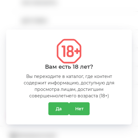
Внешний вид товара может отличаться от
КАК ЗАКАЗАТЬ
Напитки безалкогольные
иллюстраций, представленных в интернет-
магазине.
ДОСТАВКА
Напитки слабоалкогольные
ОПЛАТА
Снеки
КАРЬЕРА
Пакеты
Вам есть 18 лет?
О КОМПАНИИ
КОНТАКТЫ
Вы переходите в каталог, где контент
Миниатюры алкоголя
содержит информацию, доступную для
просмотра лицам, достигшим
КЛИЕНТСКАЯ ПОДДЕРЖКА
совершеннолетнего возраста (18+)
Alcohol free
Да
Нет
АКЦИИ
КАТАЛОГ
ПРОМОКАТАЛОГ